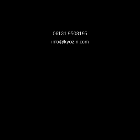
e
n
s
06131 9508195
c
info@kyozin.com
h
u
t
z
e
r
k