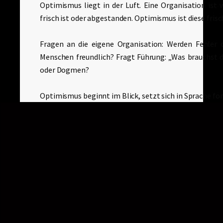
Optimismus liegt in der Luft. Eine Organisation ist 
frisch ist oder abgestanden. Optimismus ist diese fris
Fragen an die eigene Organisation: Werden Fehler
Menschen freundlich? Fragt Führung: „Was brauchst du
oder Dogmen?
Optimismus beginnt im Blick, setzt sich in Sprache for
K
y
o
z
i
n
–
V
e