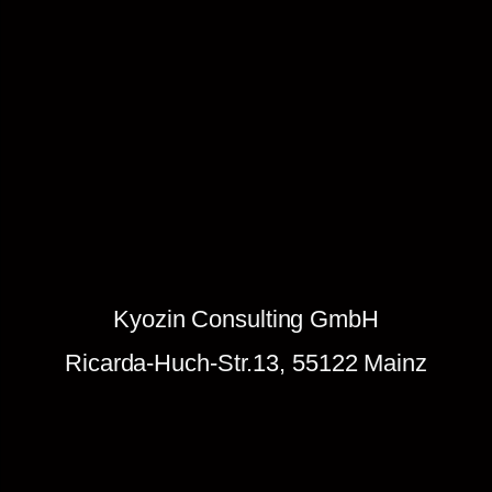
r
b
i
n
d
u
n
g
d
e
n
Kyozin Consulting GmbH
k
e
Ricarda-Huch-Str.13, 55122 Mainz
n
.
Z
u