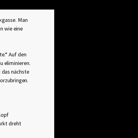
ckgasse. Man
an wie eine
.
te.“ Auf den
 eliminieren.
t das nächste
vorzubringen.
Kopf
arkt dreht