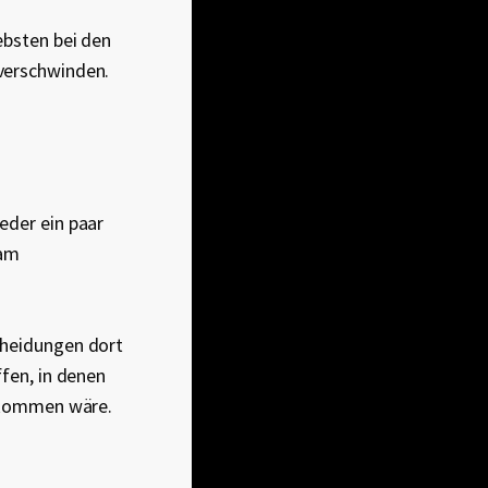
ebsten bei den
 verschwinden.
eder ein paar
 am
cheidungen dort
ffen, in denen
gekommen wäre.