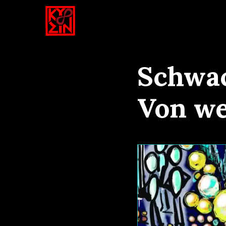
Schwa
Von we