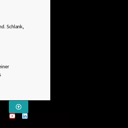
nd. Schlank,
einer
s