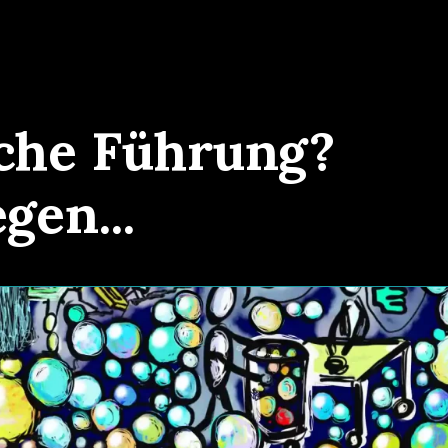
che Führung?
gen...