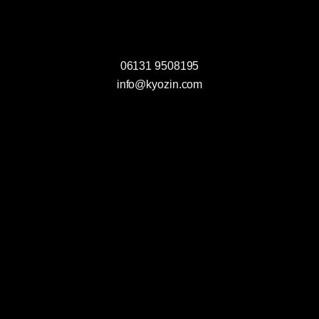
n
s
06131 9508195
c
info@kyozin.com
h
u
t
z
e
r
k
l