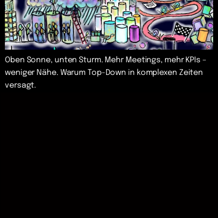
Oben Sonne, unten Sturm. Mehr Meetings, mehr KPIs –
weniger Nähe. Warum Top-Down in komplexen Zeiten
versagt.
K
y
o
z
i
n
–
V
e
r