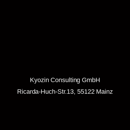
b
i
n
d
u
n
g
d
e
n
Kyozin Consulting GmbH
k
e
Ricarda-Huch-Str.13, 55122 Mainz
n
.
Z
u