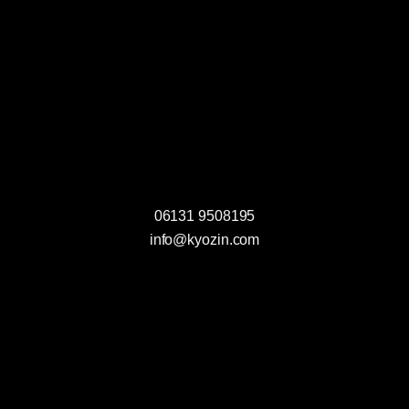
D
a
t
e
n
s
06131 9508195
c
info@kyozin.com
h
u
t
z