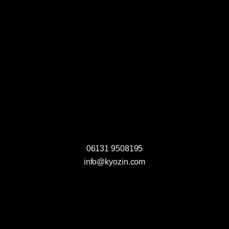
m
D
a
t
e
n
s
06131 9508195
c
info@kyozin.com
h
u
t