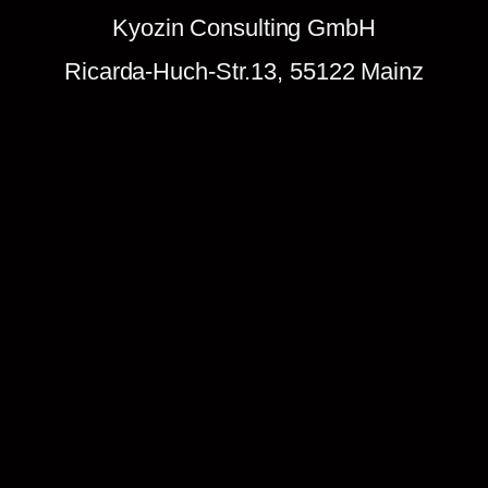
Kyozin Consulting GmbH
k
e
Ricarda-Huch-Str.13, 55122 Mainz
n
.
Z
u
k
u
n
f
t
g
e
s
t
a