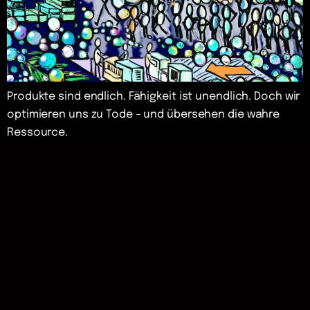
Produkte sind endlich. Fähigkeit ist unendlich. Doch wir
optimieren uns zu Tode – und übersehen die wahre
Ressource.
K
y
o
z
i
n
–
V
e