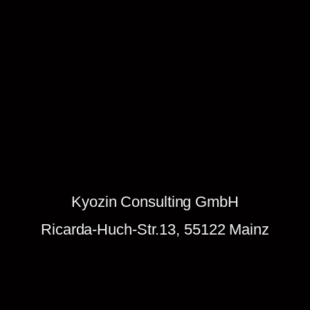
r
b
i
n
d
u
n
g
d
e
n
Kyozin Consulting GmbH
k
e
Ricarda-Huch-Str.13, 55122 Mainz
n
.
Z
u