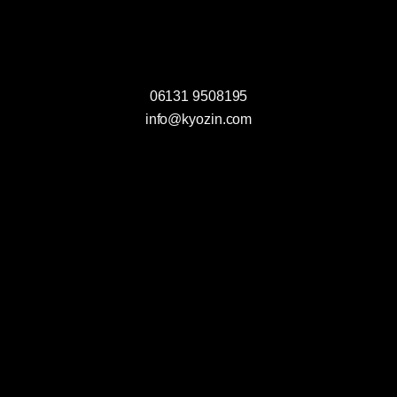
e
n
s
06131 9508195
c
info@kyozin.com
h
u
t
z
e
r
k